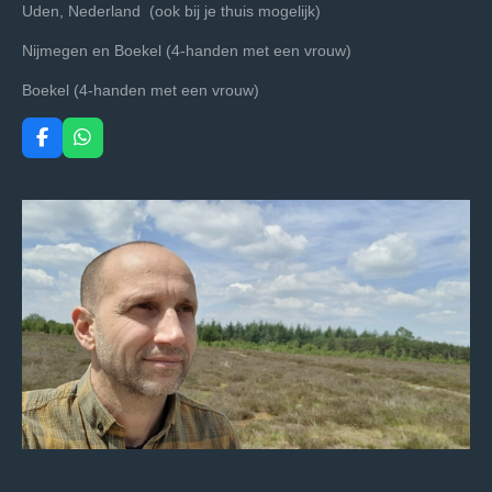
Uden, Nederland (o
ok bij je thuis mogelijk)
Nijmegen en Boekel (4-handen met een vrouw)
Boekel (4-handen met een vrouw)
F
W
a
h
c
a
e
t
b
s
o
A
o
p
k
p