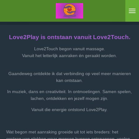
Ga
direct
naar
de
hoofdinhoud
Love2Play is ontstaan vanuit Love2Touch.
Love2Touch begon vanuit massage.
Vanuit het letterlijk aanraken én geraakt worden.
Gaandeweg ontdekte ik dat verbinding op veel meer manieren
kan ontstaan.
In muziek, dans en creativiteit. In ontmoetingen. Samen spelen,
lachen, ontdekken en jezelf mogen zijn.
Vanuit die energie ontstond Love2Play.
Wat begon met aanraking groeide uit tot iets breders: het
creëren van plekken waar mensen kunnen ontspannen, voelen,